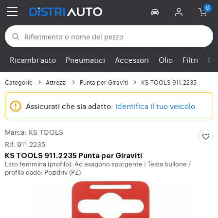
Torna alle categorie
Ricambi auto
Pneumatici
Accessori
Olio
Filtri
Fr
Categorie
Attrezzi
Punta per Giraviti
KS TOOLS 911.2235
Assicurati che sia adatto:
identifica il tuo veicolo
Marca: KS TOOLS
Rif. 911.2235
KS TOOLS
911.2235 Punta per Giraviti
Lato femmina (profilo): Ad esagono sporgente
Testa bullone /
|
profilo dado: Pozidriv (PZ)