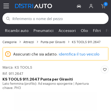
Torna alle categorie
Ricambi auto
Pneumatici
Accessori
Olio
Filtri
Fr
Categorie
Attrezzi
Punta per Giraviti
KS TOOLS 911.2647
Assicurati che sia adatto:
identifica il tuo veicolo
Marca: KS TOOLS
Rif. 911.2647
KS TOOLS
911.2647 Punta per Giraviti
Lato femmina (profilo): Ad esagono sporgente
Apertura
|
chiave: PH3