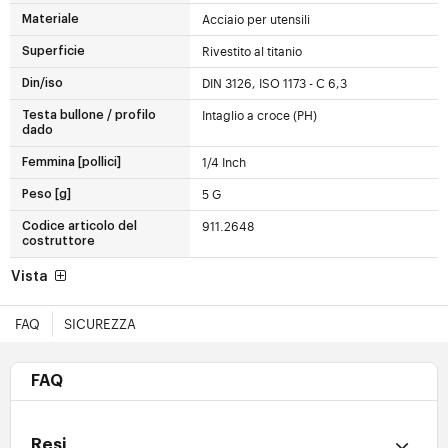
Acciaio per utensili
Materiale
Rivestito al titanio
Superficie
DIN 3126, ISO 1173 - C 6,3
Din/iso
Intaglio a croce (PH)
Testa bullone / profilo
dado
1/4 Inch
Femmina [pollici]
5 G
Peso [g]
911.2648
Codice articolo del
costruttore
Vista
FAQ
SICUREZZA
FAQ
Resi