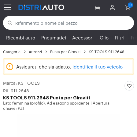
Torna alle categorie
Ricambi auto
Pneumatici
Accessori
Olio
Filtri
Fr
Categorie
Attrezzi
Punta per Giraviti
KS TOOLS 911.2648
Assicurati che sia adatto:
identifica il tuo veicolo
Marca: KS TOOLS
Rif. 911.2648
KS TOOLS
911.2648 Punta per Giraviti
Lato femmina (profilo): Ad esagono sporgente
Apertura
|
chiave: PZ1