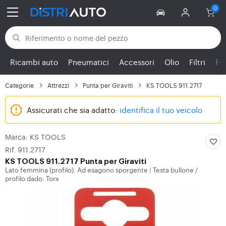
Torna alle categorie
Ricambi auto
Pneumatici
Accessori
Olio
Filtri
Fr
Categorie
Attrezzi
Punta per Giraviti
KS TOOLS 911.2717
Assicurati che sia adatto:
identifica il tuo veicolo
Marca: KS TOOLS
Rif. 911.2717
KS TOOLS
911.2717 Punta per Giraviti
Lato femmina (profilo): Ad esagono sporgente
Testa bullone /
|
profilo dado: Torx