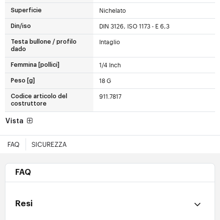
Nichelato
Superficie
DIN 3126, ISO 1173 - E 6,3
Din/iso
Intaglio
Testa bullone / profilo
dado
1/4 Inch
Femmina [pollici]
18 G
Peso [g]
911.7817
Codice articolo del
costruttore
Vista
FAQ
SICUREZZA
FAQ
Resi