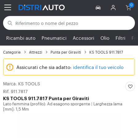
Torna alle categorie
Ricambi auto
Pneumatici
Accessori
Olio
Filtri
Fr
Categorie
Attrezzi
Punta per Giraviti
KS TOOLS 911.7817
Assicurati che sia adatto:
identifica il tuo veicolo
Marca: KS TOOLS
Rif. 911.7817
KS TOOLS
911.7817 Punta per Giraviti
Lato femmina (profilo): Ad esagono sporgente
Larghezza lama
|
[mm]: 1,5 Mm