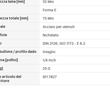
10 Mm
ezza lama [mm]
Forma E
75 Mm
ezza totale [mm]
Acciaio per utensili
ale
Nichelato
icie
DIN 3126, ISO 1173 - E 6,3
o
Intaglio
bullone / profilo dado
1/4 Inch
a [pollici]
25 G
g]
911.7827
 articolo del
uttore