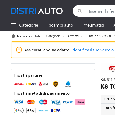
Categorie
Ricambi auto
Pneumatici
Torna alle categorie
Categorie
Attrezzi
Punta per Giraviti
Torna ai risultati
Assicurati che sia adatto:
identifica il tuo veicolo
I nostri partner
Rif. 911
KS 
I nostri metodi di pagamento
Gruppi
Lato f