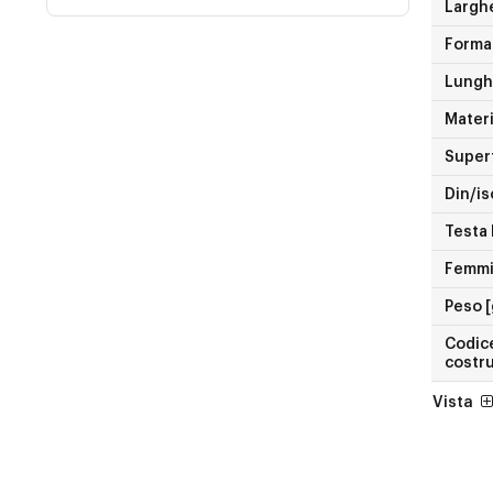
Largh
Forma
Lungh
Materi
Superf
Din/is
Testa 
Femmin
Peso [
Codice
costr
Vista