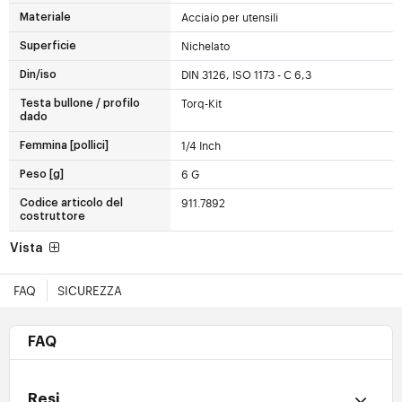
Acciaio per utensili
Materiale
Nichelato
Superficie
DIN 3126, ISO 1173 - C 6,3
Din/iso
Torq-Kit
Testa bullone / profilo
dado
1/4 Inch
Femmina [pollici]
6 G
Peso [g]
911.7892
Codice articolo del
costruttore
Vista
FAQ
SICUREZZA
FAQ
Resi