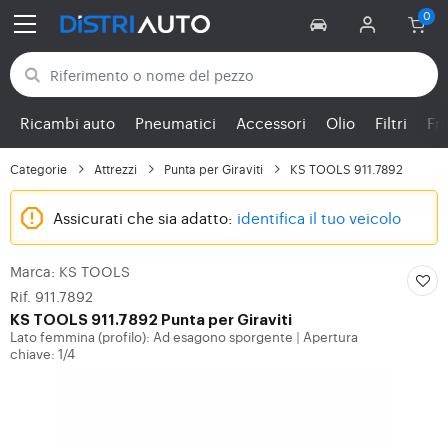
Torna alle categorie
Ricambi auto
Pneumatici
Accessori
Olio
Filtri
Fr
Categorie
Attrezzi
Punta per Giraviti
KS TOOLS 911.7892
Assicurati che sia adatto:
identifica il tuo veicolo
Marca: KS TOOLS
Rif. 911.7892
KS TOOLS
911.7892 Punta per Giraviti
Lato femmina (profilo): Ad esagono sporgente
Apertura
|
chiave: 1/4