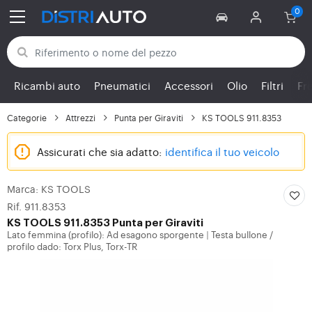
Torna alle categorie
Ricambi auto
Pneumatici
Accessori
Olio
Filtri
Fr
Categorie
Attrezzi
Punta per Giraviti
KS TOOLS 911.8353
Assicurati che sia adatto:
identifica il tuo veicolo
Marca: KS TOOLS
Rif. 911.8353
KS TOOLS
911.8353 Punta per Giraviti
Lato femmina (profilo): Ad esagono sporgente
Testa bullone /
|
profilo dado: Torx Plus, Torx-TR