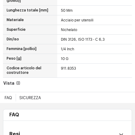
(pollici)]
50 Mm
Lunghezza totale [mm]
Acciaio per utensili
Materiale
Nichelato
Superficie
DIN 3126, ISO 1173 - C 6,3
Din/iso
1/4 Inch
Femmina [pollici]
10 G
Peso [g]
911.8353
Codice articolo del
costruttore
Vista
FAQ
SICUREZZA
FAQ
Resi