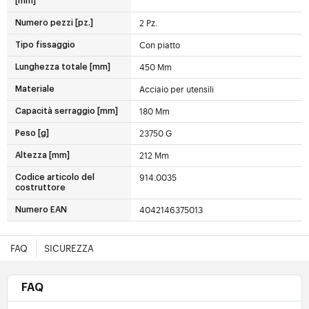
[mm]
2 Pz.
Numero pezzi [pz.]
Con piatto
Tipo fissaggio
450 Mm
Lunghezza totale [mm]
Acciaio per utensili
Materiale
180 Mm
Capacità serraggio [mm]
23750 G
Peso [g]
212 Mm
Altezza [mm]
914.0035
Codice articolo del
costruttore
4042146375013
Numero EAN
FAQ
SICUREZZA
FAQ