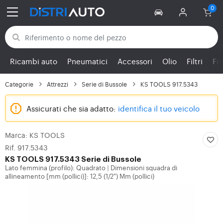
Torna alle categorie
Ricambi auto
Pneumatici
Accessori
Olio
Filtri
Fr
Categorie
Attrezzi
Serie di Bussole
KS TOOLS 917.5343
Assicurati che sia adatto:
identifica il tuo veicolo
Marca: KS TOOLS
Rif. 917.5343
KS TOOLS
917.5343 Serie di Bussole
Lato femmina (profilo): Quadrato
Dimensioni squadra di
|
allineamento [mm (pollici)]: 12,5 (1/2") Mm (pollici)