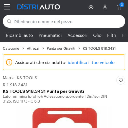
Torna alle categorie
Ricambi auto
Pneumatici
Accessori
Olio
Filtri
Fr
Categorie
Attrezzi
Punta per Giraviti
KS TOOLS 918.3431
Assicurati che sia adatto:
identifica il tuo veicolo
Marca: KS TOOLS
Rif. 918.3431
KS TOOLS
918.3431 Punta per Giraviti
Lato femmina (profilo): Ad esagono sporgente
Din/iso: DIN
|
3126, ISO 1173 - C 6,3