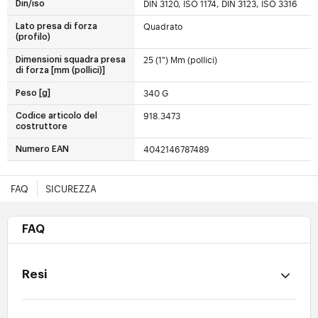
DIN 3120, ISO 1174, DIN 3123, ISO 3316
Din/iso
Quadrato
Lato presa di forza
(profilo)
25 (1") Mm (pollici)
Dimensioni squadra presa
di forza [mm (pollici)]
340 G
Peso [g]
918.3473
Codice articolo del
costruttore
4042146787489
Numero EAN
FAQ
SICUREZZA
FAQ
Resi