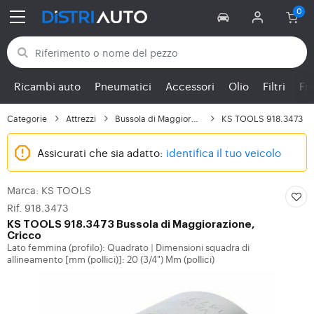
Torna alle categorie
Ricambi auto
Pneumatici
Accessori
Olio
Filtri
Fr
Categorie
Attrezzi
Bussola di Maggiorazio...
KS TOOLS 918.3473
Assicurati che sia adatto:
identifica il tuo veicolo
Marca: KS TOOLS
Rif. 918.3473
KS TOOLS
918.3473 Bussola di Maggiorazione,
Cricco
Lato femmina (profilo): Quadrato
Dimensioni squadra di
|
allineamento [mm (pollici)]: 20 (3/4") Mm (pollici)