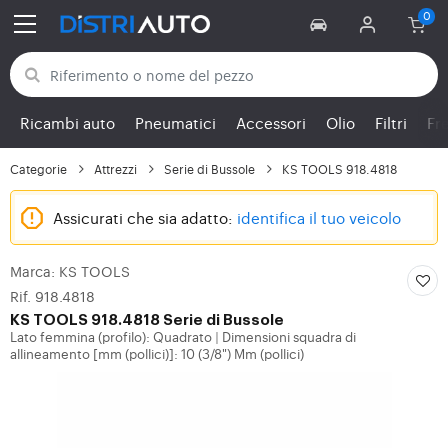
Torna alle categorie
Ricambi auto
Pneumatici
Accessori
Olio
Filtri
Fr
Categorie
Attrezzi
Serie di Bussole
KS TOOLS 918.4818
Assicurati che sia adatto:
identifica il tuo veicolo
Marca: KS TOOLS
Rif. 918.4818
KS TOOLS
918.4818 Serie di Bussole
Lato femmina (profilo): Quadrato
Dimensioni squadra di
|
allineamento [mm (pollici)]: 10 (3/8") Mm (pollici)