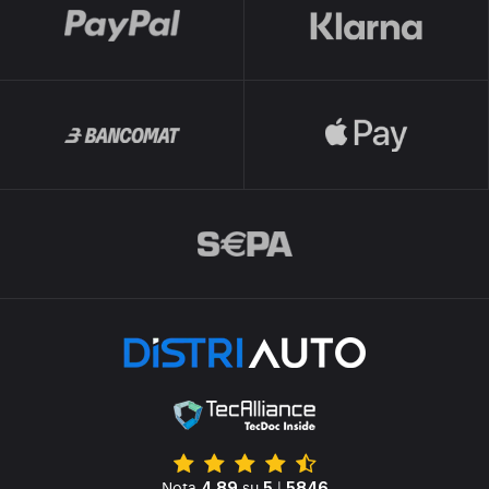
Nota
su
|
4.89
5
5846