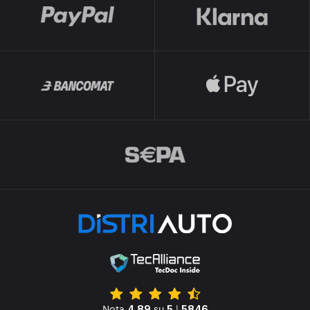
Nota
su
|
4.89
5
5846