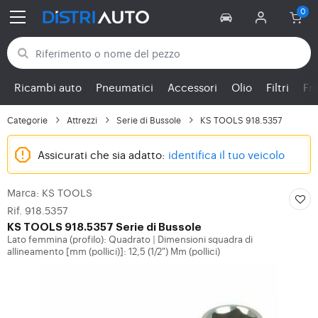
Torna alle categorie
Ricambi auto
Pneumatici
Accessori
Olio
Filtri
Fr
Categorie
Attrezzi
Serie di Bussole
KS TOOLS 918.5357
Assicurati che sia adatto:
identifica il tuo veicolo
Marca: KS TOOLS
Rif. 918.5357
KS TOOLS
918.5357 Serie di Bussole
Lato femmina (profilo): Quadrato
Dimensioni squadra di
|
allineamento [mm (pollici)]: 12,5 (1/2") Mm (pollici)