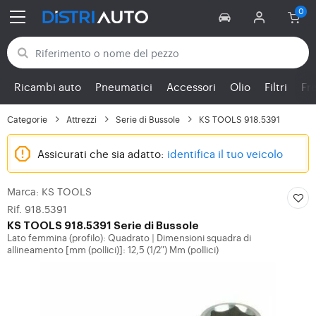
Torna alle categorie
Ricambi auto
Pneumatici
Accessori
Olio
Filtri
Fr
Categorie
Attrezzi
Serie di Bussole
KS TOOLS 918.5391
Assicurati che sia adatto:
identifica il tuo veicolo
Marca: KS TOOLS
Rif. 918.5391
KS TOOLS
918.5391 Serie di Bussole
Lato femmina (profilo): Quadrato
Dimensioni squadra di
|
allineamento [mm (pollici)]: 12,5 (1/2") Mm (pollici)