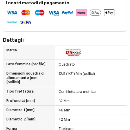
I nostri metodi di pagamento
Dettagli
Marca
Quadrato
Lato femmina (profilo)
12,5 (1/2") Mm (pollici)
Dimensioni squadra di
allineamento [mm
(pollici)]
Con filettatura metrica
Tipo filettatura
32 Mm
Profondità [mm]
46 Mm
Diametro 1 [mm]
42 Mm
Diametro 2 [mm]
Zigrinato
Forma