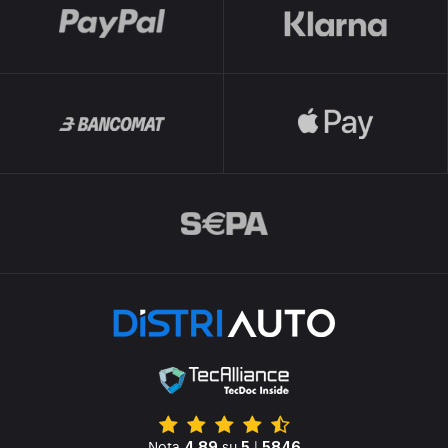
Nota
su
|
4.89
5
5846