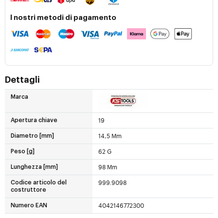
I nostri metodi di pagamento
Dettagli
Marca
19
Apertura chiave
14,5 Mm
Diametro [mm]
62 G
Peso [g]
98 Mm
Lunghezza [mm]
999.9098
Codice articolo del
costruttore
4042146772300
Numero EAN