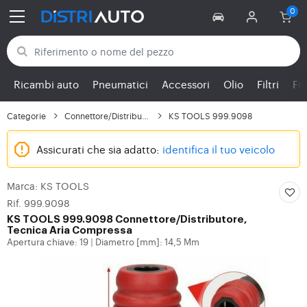
Torna alle categorie
Ricambi auto
Pneumatici
Accessori
Olio
Filtri
Fr
Categorie
Connettore/Distributor...
KS TOOLS 999.9098
Assicurati che sia adatto:
identifica il tuo veicolo
Marca: KS TOOLS
Rif. 999.9098
KS TOOLS
999.9098 Connettore/Distributore,
Tecnica Aria Compressa
Apertura chiave: 19
Diametro [mm]: 14,5 Mm
|