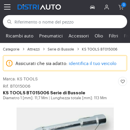
Torna alle categorie
Ricambi auto
Pneumatici
Accessori
Olio
Filtri
Fr
Categorie
Attrezzi
Serie di Bussole
KS TOOLS BT015006
Assicurati che sia adatto:
identifica il tuo veicolo
Marca: KS TOOLS
Rif. BT015006
KS TOOLS
BT015006 Serie di Bussole
Diametro 1 [mm]: 11,7 Mm
Lunghezza totale [mm]: 113 Mm
|