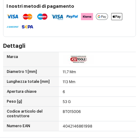
I nostri metodi di pagamento
Dettagli
Marca
11,7 Mm
Diametro 1 [mm]
113 Mm
Lunghezza totale [mm]
6
Apertura chiave
53 G
Peso [g]
BT015006
Codice articolo del
costruttore
4042146861998
Numero EAN