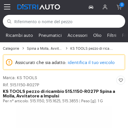
Torna alle categorie
Ricambi auto
Pneumatici
Accessori
Olio
Filtri
Fr
Categorie
Spina a Molla, Avvitat...
KS TOOLS pezzo di rica...
Assicurati che sia adatto:
identifica il tuo veicolo
Marca: KS TOOLS
Rif. 515.1150-R027P
KS TOOLS
pezzo di ricambio 515.1150-R027P Spina a
Molla, Avvitatore a Impulsi
Per n° articolo: 515.1150, 515.1625, 515.3855
Peso [g]: 1 G
|