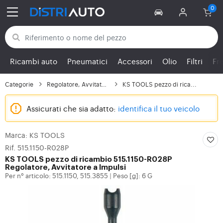
Torna alle categorie
Ricambi auto
Pneumatici
Accessori
Olio
Filtri
Fr
Categorie
Regolatore, Avvitatore...
KS TOOLS pezzo di rica...
Assicurati che sia adatto:
identifica il tuo veicolo
Marca: KS TOOLS
Rif. 515.1150-R028P
KS TOOLS
pezzo di ricambio 515.1150-R028P
Regolatore, Avvitatore a Impulsi
Per n° articolo: 515.1150, 515.3855
Peso [g]: 6 G
|