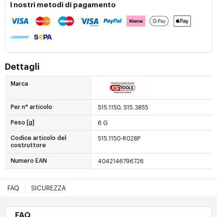
I nostri metodi di pagamento
Dettagli
Marca
515.1150, 515.3855
Per n° articolo
6 G
Peso [g]
515.1150-R028P
Codice articolo del
costruttore
4042146796726
Numero EAN
FAQ
SICUREZZA
FAQ