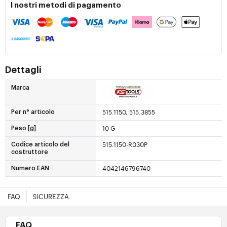
I nostri metodi di pagamento
Dettagli
Marca
515.1150, 515.3855
Per n° articolo
10 G
Peso [g]
515.1150-R030P
Codice articolo del
costruttore
4042146796740
Numero EAN
FAQ
SICUREZZA
FAQ