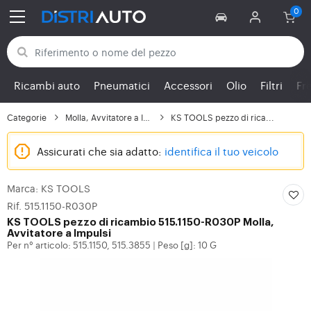
Torna alle categorie
Ricambi auto
Pneumatici
Accessori
Olio
Filtri
Fr
Categorie
Molla, Avvitatore a Im...
KS TOOLS pezzo di rica...
Assicurati che sia adatto:
identifica il tuo veicolo
Marca: KS TOOLS
Rif. 515.1150-R030P
KS TOOLS
pezzo di ricambio 515.1150-R030P Molla,
Avvitatore a Impulsi
Per n° articolo: 515.1150, 515.3855
Peso [g]: 10 G
|