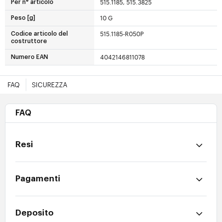
515.1185, 515.3825
Per n° articolo
10 G
Peso [g]
515.1185-R050P
Codice articolo del
costruttore
4042146811078
Numero EAN
FAQ
SICUREZZA
FAQ
Resi
Pagamenti
Deposito