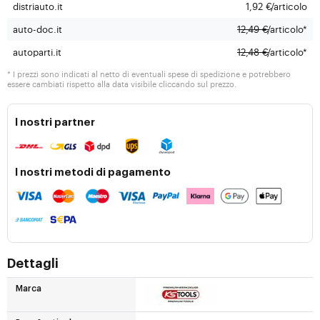
distriauto.it
1,92 €
/articolo
auto-doc.it
12,49 €
/articolo*
autoparti.it
12,48 €
/articolo*
* I prezzi sono indicati al netto di eventuali spese di spedizione e potrebbero
essere cambiati rispetto alla data visibile cliccando sul prezzo.
I nostri partner
I nostri metodi di pagamento
Dettagli
Marca