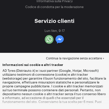
Informativa sulla Privacy
Codice di condotta per la moderazione
Servizio clienti
Lun-Ven, 9-17
Continua la navigazione senza accettare >
Informazioni sui cookie e altri tracker
AD Tyres (Distriauto.it) e i suoi partner (Google, Hotjar, Microsoft)
utilizzano testimoni di connessione (cookie) e altri tracker
(webstorage) per garantire il buon funzionamento del sito, facilitare la
navigazione, effettuare misurazioni statistiche e personalizzare le
proprie campagne pubblicitarie. I cookie e altri tracker memorizzati
sul tuo terminale possono contenere dati personali. Pertanto, non
depositiamo nessun cookie o altri tracker senza il tuo consenso libero
e informato, ad eccezione di quelli che essenziali per il
funzionamento del sito. Conserviamo la tua scelta per 6 mesi. Puoi
revocare il tuo consenso in qualsiasi momento andando alla
pagina