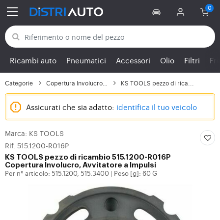
Torna alle categorie
Ricambi auto
Pneumatici
Accessori
Olio
Filtri
Fr
Categorie
Copertura Involucro, A...
KS TOOLS pezzo di rica...
Assicurati che sia adatto:
identifica il tuo veicolo
Marca: KS TOOLS
Rif. 515.1200-R016P
KS TOOLS
pezzo di ricambio 515.1200-R016P
Copertura Involucro, Avvitatore a Impulsi
Per n° articolo: 515.1200, 515.3400
Peso [g]: 60 G
|