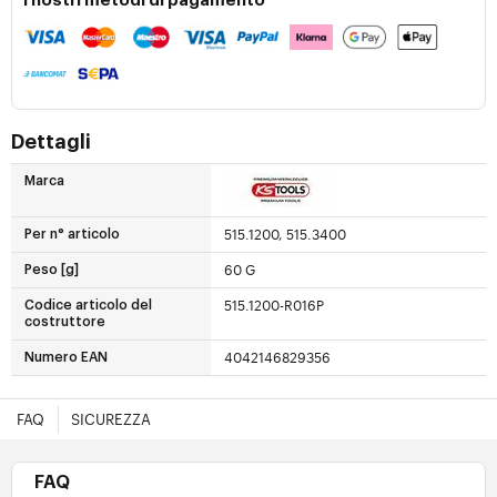
I nostri metodi di pagamento
Dettagli
Marca
515.1200, 515.3400
Per n° articolo
60 G
Peso [g]
515.1200-R016P
Codice articolo del
costruttore
4042146829356
Numero EAN
FAQ
SICUREZZA
FAQ