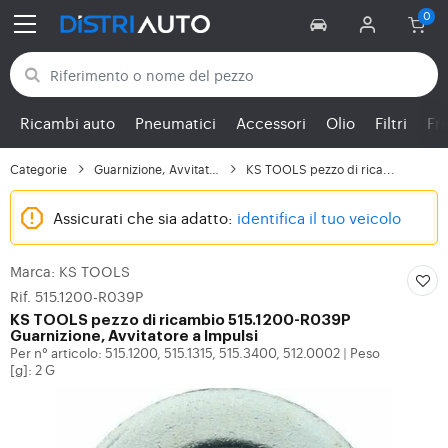
Torna alle categorie
Ricambi auto
Pneumatici
Accessori
Olio
Filtri
Fr
Categorie
Guarnizione, Avvitator...
KS TOOLS pezzo di rica...
Assicurati che sia adatto:
identifica il tuo veicolo
Marca: KS TOOLS
Rif. 515.1200-R039P
KS TOOLS
pezzo di ricambio 515.1200-R039P
Guarnizione, Avvitatore a Impulsi
Per n° articolo: 515.1200, 515.1315, 515.3400, 512.0002
Peso
|
[g]: 2 G