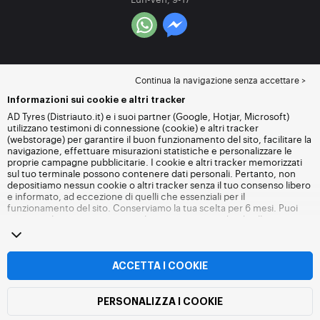
Continua la navigazione senza accettare >
Informazioni sui cookie e altri tracker
AD Tyres (Distriauto.it) e i suoi partner (Google, Hotjar, Microsoft)
utilizzano testimoni di connessione (cookie) e altri tracker
(webstorage) per garantire il buon funzionamento del sito, facilitare la
navigazione, effettuare misurazioni statistiche e personalizzare le
proprie campagne pubblicitarie. I cookie e altri tracker memorizzati
sul tuo terminale possono contenere dati personali. Pertanto, non
depositiamo nessun cookie o altri tracker senza il tuo consenso libero
e informato, ad eccezione di quelli che essenziali per il
funzionamento del sito. Conserviamo la tua scelta per 6 mesi. Puoi
revocare il tuo consenso in qualsiasi momento andando alla
pagina
dei cookie e altri tracker
. Puoi scegliere di continuare a navigare
senza accettare il deposito di cookie o altri tracker. Il rifiuto non
impedisce l'accesso ai servizi Distriauto.it. Per maggiori informazioni,
visita
la pagina cookie e
altri tracker
.
ACCETTA I COOKIE
PERSONALIZZA I COOKIE