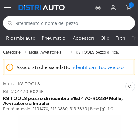
Torna alle categorie
Ricambi auto
Pneumatici
Accessori
Olio
Filtri
Fr
Categorie
Molla, Avvitatore a Im...
KS TOOLS pezzo di rica...
Assicurati che sia adatto:
identifica il tuo veicolo
Marca: KS TOOLS
Rif. 515.1470-R028P
KS TOOLS
pezzo di ricambio 515.1470-R028P Molla,
Avvitatore a Impulsi
Per n° articolo: 515.1470, 515.3830, 515.3835
Peso [g]: 1 G
|