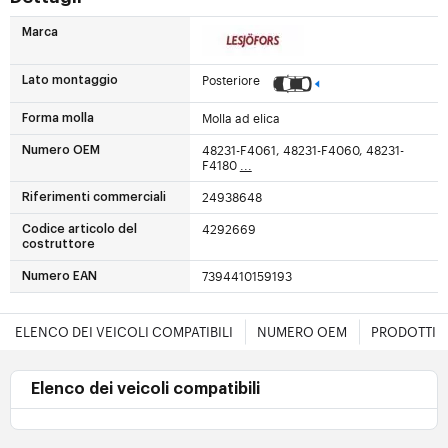
Marca
Posteriore
Lato montaggio
Molla ad elica
Forma molla
48231-F4061, 48231-F4060, 48231-
Numero OEM
F4180
...
24938648
Riferimenti commerciali
4292669
Codice articolo del
costruttore
7394410159193
Numero EAN
ELENCO DEI VEICOLI COMPATIBILI
NUMERO OEM
PRODOTTI E
Elenco dei veicoli compatibili