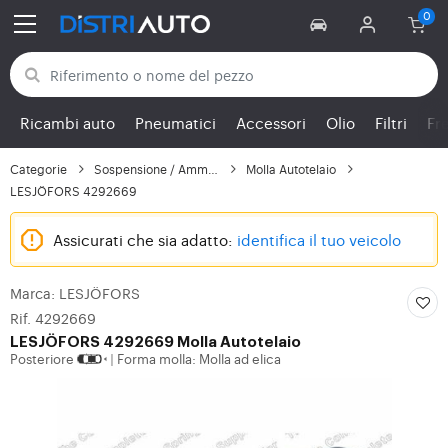
Torna alle categorie
Ricambi auto
Pneumatici
Accessori
Olio
Filtri
Fr
Categorie
Sospensione / Ammortiz...
Molla Autotelaio
LESJÖFORS 4292669
Assicurati che sia adatto:
identifica il tuo veicolo
Marca: LESJÖFORS
Rif. 4292669
LESJÖFORS 4292669 Molla Autotelaio
Posteriore
Forma molla: Molla ad elica
|