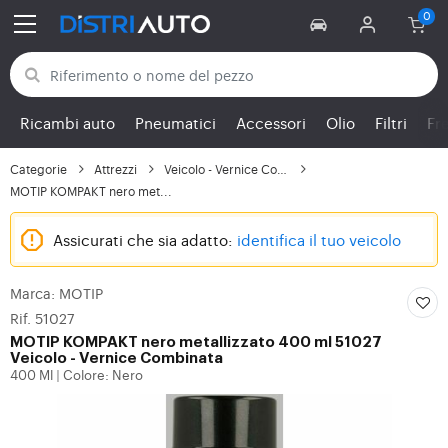
Torna alle categorie
Ricambi auto
Pneumatici
Accessori
Olio
Filtri
Fr
Categorie
Attrezzi
Veicolo - Vernice Comb...
MOTIP KOMPAKT nero met...
Assicurati che sia adatto:
identifica il tuo veicolo
Marca: MOTIP
Rif. 51027
MOTIP
KOMPAKT nero metallizzato 400 ml 51027
Veicolo - Vernice Combinata
400 Ml
Colore: Nero
|