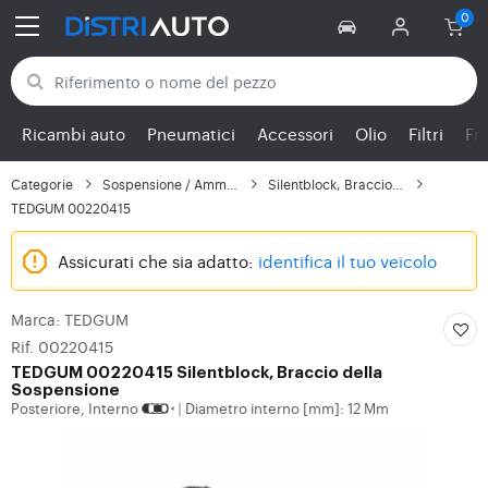
Torna alle categorie
Ricambi auto
Pneumatici
Accessori
Olio
Filtri
Fr
Categorie
Sospensione / Ammortiz...
Silentblock, Braccio d...
TEDGUM 00220415
Assicurati che sia adatto:
identifica il tuo veicolo
Marca: TEDGUM
Rif. 00220415
TEDGUM
00220415 Silentblock, Braccio della
Sospensione
Posteriore, Interno
Diametro interno [mm]: 12 Mm
|