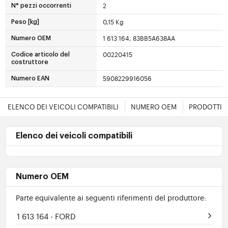
2
N° pezzi occorrenti
0,15 Kg
Peso [kg]
1 613 164, 83BB5A638AA
Numero OEM
00220415
Codice articolo del
costruttore
5908229916056
Numero EAN
ELENCO DEI VEICOLI COMPATIBILI
NUMERO OEM
PRODOTTI E
Elenco dei veicoli compatibili
Numero OEM
Parte equivalente ai seguenti riferimenti del produttore:
1 613 164
- FORD