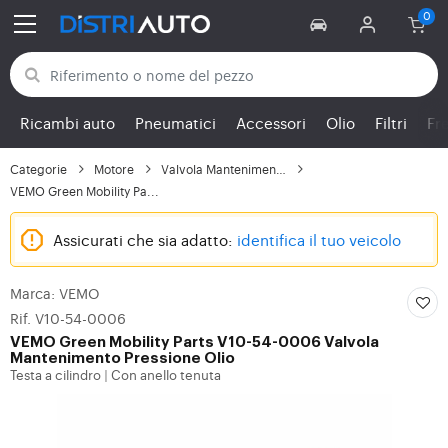
Torna alle categorie
Ricambi auto
Pneumatici
Accessori
Olio
Filtri
Fr
Categorie
Motore
Valvola Mantenimento P...
VEMO Green Mobility Pa...
Assicurati che sia adatto:
identifica il tuo veicolo
Marca: VEMO
Rif. V10-54-0006
VEMO
Green Mobility Parts V10-54-0006 Valvola
Mantenimento Pressione Olio
Testa a cilindro
Con anello tenuta
|