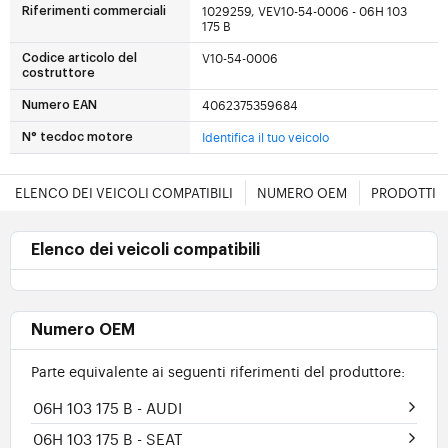
1029259, VEV10-54-0006 - 06H 103
Riferimenti commerciali
175 B
V10-54-0006
Codice articolo del
costruttore
4062375359684
Numero EAN
Identifica il tuo veicolo
N° tecdoc motore
ELENCO DEI VEICOLI COMPATIBILI
NUMERO OEM
PRODOTTI E
Elenco dei veicoli compatibili
Numero OEM
Parte equivalente ai seguenti riferimenti del produttore:
06H 103 175 B
- AUDI
06H 103 175 B
- SEAT