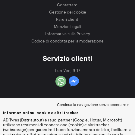
Contattarci
Gestione dei cookie
Pareri clienti
Menzioni legali
Informativa sulla Privacy
Codice di condotta per la moderazione
Servizio clienti
Lun-Ven, 9-17
Continua la navigazione senza accettare >
Informazioni sui cookie e altri tracker
AD Tyres (Distriauto.it) e i suoi partner (Google, Hotjar, Microsoft)
utilizzano testimoni di connessione (cookie) e altri tracker
(webstorage) per garantire il buon funzionamento del sito, facilitare la
navigazione, effettuare misurazioni statistiche e personalizzare le