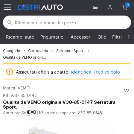
Torna alle categorie
Ricambi auto
Pneumatici
Accessori
Olio
Filtri
Fr
Categorie
Carrozzeria
Serratura Sport.
Qualità de VEMO origin...
Assicurati che sia adatto:
identifica il tuo veicolo
Marca: VEMO
Rif. V30-85-0147
Qualità de VEMO originale V30-85-0147 Serratura
Sport.
Anteriore Sx
N° articolo appaiato: V30-85-0148
|