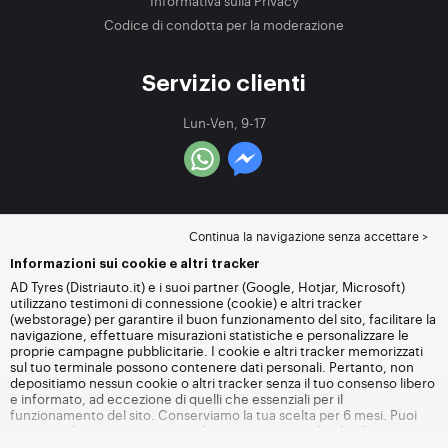
Informativa sulla Privacy
Codice di condotta per la moderazione
Servizio clienti
Lun-Ven, 9-17
Continua la navigazione senza accettare >
Informazioni sui cookie e altri tracker
AD Tyres (Distriauto.it) e i suoi partner (Google, Hotjar, Microsoft)
utilizzano testimoni di connessione (cookie) e altri tracker
(webstorage) per garantire il buon funzionamento del sito, facilitare la
navigazione, effettuare misurazioni statistiche e personalizzare le
proprie campagne pubblicitarie. I cookie e altri tracker memorizzati
sul tuo terminale possono contenere dati personali. Pertanto, non
depositiamo nessun cookie o altri tracker senza il tuo consenso libero
e informato, ad eccezione di quelli che essenziali per il
funzionamento del sito. Conserviamo la tua scelta per 6 mesi. Puoi
revocare il tuo consenso in qualsiasi momento andando alla
pagina
dei cookie e altri tracker
. Puoi scegliere di continuare a navigare