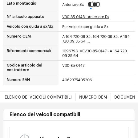
Lato montaggio
Anteriore Sx
V30-85-0148 - Anteriore Dx
N° articolo appaiato
Per veicolo con guida a Sx
Veicolo con guida a sx/dx
A 164 720 09 35, 164 720 09 35, A 164
Numero OEM
720 09 35 64
...
1096798, VEV30-85-0147 - A 164 720
Riferimenti commerciali
09 35 64
V30-85-0147
Codice articolo del
costruttore
4062375405206
Numero EAN
ELENCO DEI VEICOLI COMPATIBILI
NUMERO OEM
DOCUMENT
Elenco dei veicoli compatibili