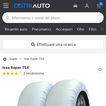
Torna alle categorie
Ricambi auto
Pneumatici
Accessori
Olio
Filtri
Fr
Effettuare una ricerca
Super
Isse Super T54
Isse Super T54
2 recensione