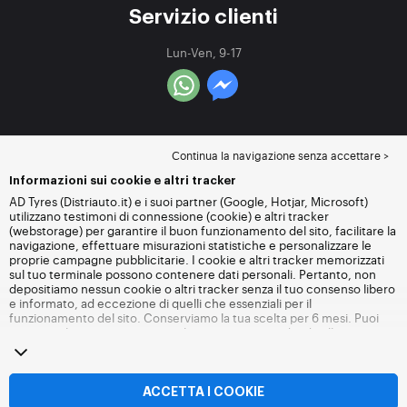
Servizio clienti
Lun-Ven, 9-17
Continua la navigazione senza accettare >
Informazioni sui cookie e altri tracker
AD Tyres (Distriauto.it) e i suoi partner (Google, Hotjar, Microsoft)
utilizzano testimoni di connessione (cookie) e altri tracker
(webstorage) per garantire il buon funzionamento del sito, facilitare la
navigazione, effettuare misurazioni statistiche e personalizzare le
proprie campagne pubblicitarie. I cookie e altri tracker memorizzati
sul tuo terminale possono contenere dati personali. Pertanto, non
depositiamo nessun cookie o altri tracker senza il tuo consenso libero
e informato, ad eccezione di quelli che essenziali per il
funzionamento del sito. Conserviamo la tua scelta per 6 mesi. Puoi
revocare il tuo consenso in qualsiasi momento andando alla
pagina
dei cookie e altri tracker
. Puoi scegliere di continuare a navigare
senza accettare il deposito di cookie o altri tracker. Il rifiuto non
impedisce l'accesso ai servizi Distriauto.it. Per maggiori informazioni,
visita
la pagina cookie e
altri tracker
.
ACCETTA I COOKIE