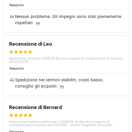
Rapporto
Nessun problema. Gli impegni sono stati pienamente
rispettati.
Recensione di Leo
Recensione inviata il 10/08/26 da Leo a seguito di un'esperienza di acquisto
del 23/07/26
Rapporto
Spedizione nei termini stabiliti, costo basso,
consiglio gli acquisti.
Recensione di Bernard
Recensione tradotta pubblicata il 10/08/26 da Bernard a seguito di
un'esperienza di acquisto del 24/07/26
-
vedere l'originale (francese)
Rapporto