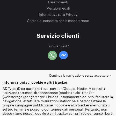
Pareri clienti
Menzioni legali
Informativa sulla Privacy
Codice di condotta per la moderazione
Servizio clienti
Lun-Ven, 9-17
Continua la navigazione senza accettare >
Informazioni sui cookie e altri tracker
AD Tyres (Distriauto.it) e i suoi partner (Google, Hotjar, Microsoft)
utilizzano testimoni di connessione (cookie) e altri tracker
(webstorage) per garantire il buon funzionamento del sito, facilitare la
navigazione, effettuare misurazioni statistiche e personalizzare le
proprie campagne pubblicitarie. I cookie e altri tracker memorizzati
sul tuo terminale possono contenere dati personali. Pertanto, non
depositiamo nessun cookie o altri tracker senza il tuo consenso libero