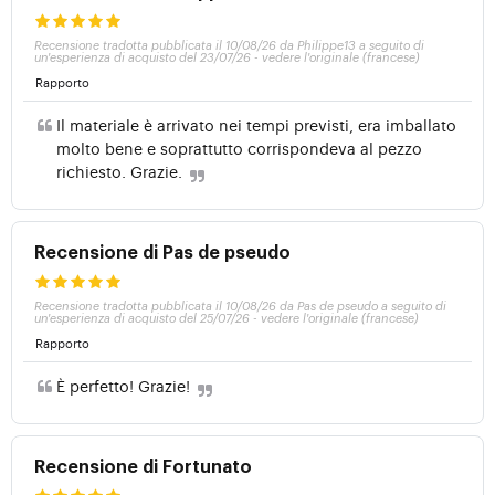
Recensione tradotta pubblicata il 10/08/26 da Philippe13 a seguito di
un'esperienza di acquisto del 23/07/26
-
vedere l'originale (francese)
Rapporto
Il materiale è arrivato nei tempi previsti, era imballato
molto bene e soprattutto corrispondeva al pezzo
richiesto. Grazie.
Recensione di Pas de pseudo
Recensione tradotta pubblicata il 10/08/26 da Pas de pseudo a seguito di
un'esperienza di acquisto del 25/07/26
-
vedere l'originale (francese)
Rapporto
È perfetto! Grazie!
Recensione di Fortunato