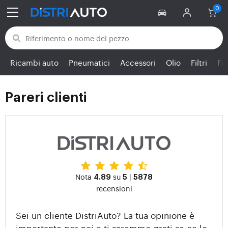
Torna alle categorie
Ricambi auto
Pneumatici
Accessori
Olio
Filtri
Fr
Pareri clienti
Nota
su
|
4.89
5
5878
recensioni
Sei un cliente DistriAuto? La tua opinione è
importante per noi e ti saremmo grati se ce lo