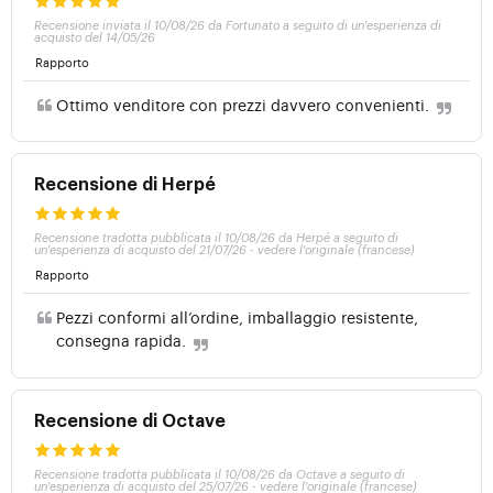
Recensione inviata il 10/08/26 da Fortunato a seguito di un'esperienza di
acquisto del 14/05/26
Rapporto
Ottimo venditore con prezzi davvero convenienti.
Recensione di Herpé
Recensione tradotta pubblicata il 10/08/26 da Herpé a seguito di
un'esperienza di acquisto del 21/07/26
-
vedere l'originale (francese)
Rapporto
Pezzi conformi all’ordine, imballaggio resistente,
consegna rapida.
Recensione di Octave
Recensione tradotta pubblicata il 10/08/26 da Octave a seguito di
un'esperienza di acquisto del 25/07/26
-
vedere l'originale (francese)