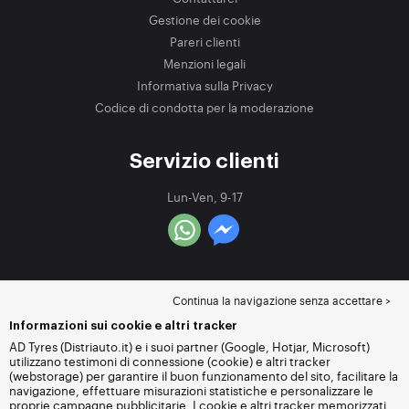
Gestione dei cookie
Pareri clienti
Menzioni legali
Informativa sulla Privacy
Codice di condotta per la moderazione
Servizio clienti
Lun-Ven, 9-17
Continua la navigazione senza accettare >
Informazioni sui cookie e altri tracker
AD Tyres (Distriauto.it) e i suoi partner (Google, Hotjar, Microsoft)
utilizzano testimoni di connessione (cookie) e altri tracker
(webstorage) per garantire il buon funzionamento del sito, facilitare la
navigazione, effettuare misurazioni statistiche e personalizzare le
proprie campagne pubblicitarie. I cookie e altri tracker memorizzati