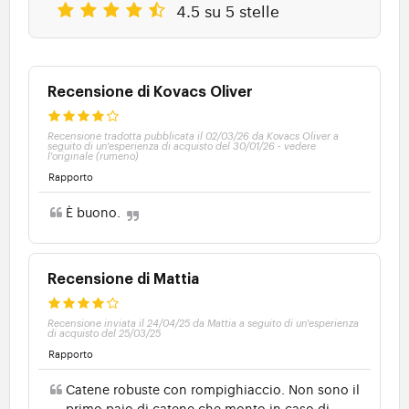
4.5 su 5 stelle
Recensione di Kovacs Oliver
Recensione tradotta pubblicata il 02/03/26 da Kovacs Oliver a
seguito di un'esperienza di acquisto del 30/01/26
-
vedere
l'originale (rumeno)
Rapporto
È buono.
Recensione di Mattia
Recensione inviata il 24/04/25 da Mattia a seguito di un'esperienza
di acquisto del 25/03/25
Rapporto
Catene robuste con rompighiaccio. Non sono il
primo paio di catene che monto in caso di