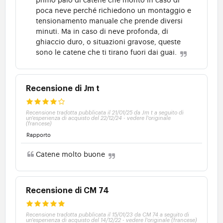
poca neve perché richiedono un montaggio e
tensionamento manuale che prende diversi
minuti. Ma in caso di neve profonda, di
ghiaccio duro, o situazioni gravose, queste
sono le catene che ti tirano fuori dai guai.
Recensione di Jm t
Recensione tradotta pubblicata il 21/01/25 da Jm t a seguito di
un'esperienza di acquisto del 22/12/24
-
vedere l'originale
(francese)
Rapporto
Catene molto buone
Recensione di CM 74
Recensione tradotta pubblicata il 15/01/23 da CM 74 a seguito di
un'esperienza di acquisto del 14/12/22
-
vedere l'originale (francese)