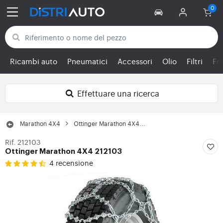
Torna alle categorie
Ricambi auto
Pneumatici
Accessori
Olio
Filtri
Fr
Effettuare una ricerca
Marathon 4X4
Ottinger Marathon 4X4...
Rif. 212103
Ottinger Marathon 4X4 212103
4 recensione