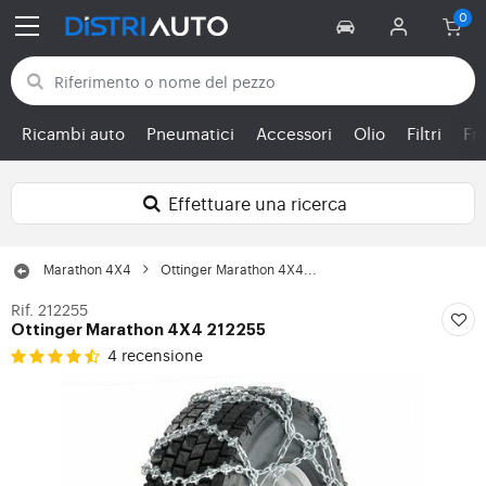
Torna alle categorie
Ricambi auto
Pneumatici
Accessori
Olio
Filtri
Fr
Effettuare una ricerca
Marathon 4X4
Ottinger Marathon 4X4...
Rif. 212255
Ottinger Marathon 4X4 212255
4 recensione