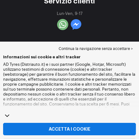
Servizio clienti
Lun-Ven, 9-17
Continua la navigazione senza accettare >
Informazioni sui cookie e altri tracker
AD Tyres (Distriauto.it) e i suoi partner (Google, Hotjar, Microsoft)
utilizzano testimoni di connessione (cookie) e altri tracker
(webstorage) per garantire il buon funzionamento del sito, facilitare la
navigazione, effettuare misurazioni statistiche e personalizzare le
proprie campagne pubblicitarie. I cookie e altri tracker memorizzati
sul tuo terminale possono contenere dati personali. Pertanto, non
depositiamo nessun cookie o altri tracker senza il tuo consenso libero
e informato, ad eccezione di quelli che essenziali per il
funzionamento del sito. Conserviamo la tua scelta per 6 mesi. Puoi
revocare il tuo consenso in qualsiasi momento andando alla
pagina
dei cookie e altri tracker
. Puoi scegliere di continuare a navigare
senza accettare il deposito di cookie o altri tracker. Il rifiuto non
impedisce l'accesso ai servizi Distriauto.it. Per maggiori informazioni,
visita
la pagina cookie e
altri tracker
.
ACCETTA I COOKIE