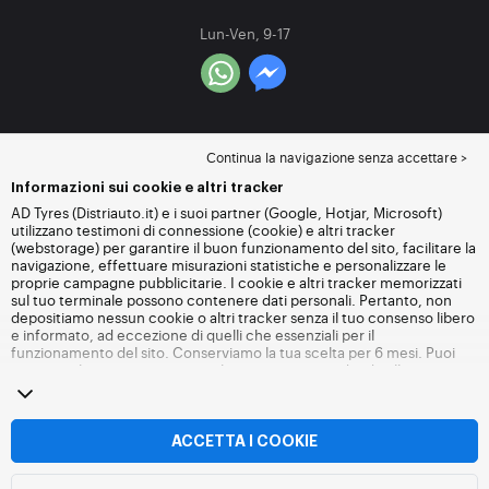
Lun-Ven, 9-17
Continua la navigazione senza accettare >
Informazioni sui cookie e altri tracker
AD Tyres (Distriauto.it) e i suoi partner (Google, Hotjar, Microsoft)
utilizzano testimoni di connessione (cookie) e altri tracker
(webstorage) per garantire il buon funzionamento del sito, facilitare la
navigazione, effettuare misurazioni statistiche e personalizzare le
proprie campagne pubblicitarie. I cookie e altri tracker memorizzati
sul tuo terminale possono contenere dati personali. Pertanto, non
depositiamo nessun cookie o altri tracker senza il tuo consenso libero
e informato, ad eccezione di quelli che essenziali per il
funzionamento del sito. Conserviamo la tua scelta per 6 mesi. Puoi
revocare il tuo consenso in qualsiasi momento andando alla
pagina
dei cookie e altri tracker
. Puoi scegliere di continuare a navigare
senza accettare il deposito di cookie o altri tracker. Il rifiuto non
impedisce l'accesso ai servizi Distriauto.it. Per maggiori informazioni,
visita
la pagina cookie e
altri tracker
.
ACCETTA I COOKIE