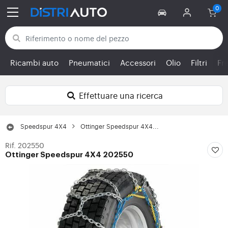
Torna alle categorie
Ricambi auto
Pneumatici
Accessori
Olio
Filtri
Fr
Effettuare una ricerca
Speedspur 4X4
Ottinger Speedspur 4X4...
Rif. 202550
Ottinger Speedspur 4X4 202550