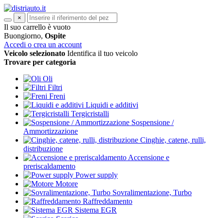
×
Il suo carrello è vuoto
Buongiorno,
Ospite
Accedi o crea un account
Veicolo selezionato
Identifica il tuo veicolo
Trovare per categoria
Oli
Filtri
Freni
Liquidi e additivi
Tergicristalli
Sospensione /
Ammortizzazione
Cinghie, catene, rulli,
distribuzione
Accensione e
preriscaldamento
Power supply
Motore
Sovralimentazione, Turbo
Raffreddamento
Sistema EGR