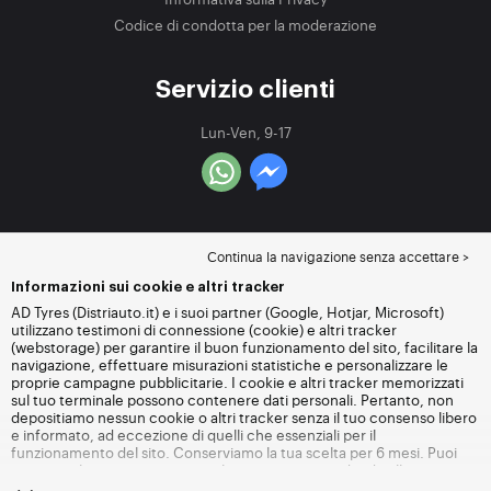
Codice di condotta per la moderazione
Servizio clienti
Lun-Ven, 9-17
Continua la navigazione senza accettare >
Informazioni sui cookie e altri tracker
AD Tyres (Distriauto.it) e i suoi partner (Google, Hotjar, Microsoft)
utilizzano testimoni di connessione (cookie) e altri tracker
(webstorage) per garantire il buon funzionamento del sito, facilitare la
navigazione, effettuare misurazioni statistiche e personalizzare le
proprie campagne pubblicitarie. I cookie e altri tracker memorizzati
sul tuo terminale possono contenere dati personali. Pertanto, non
depositiamo nessun cookie o altri tracker senza il tuo consenso libero
e informato, ad eccezione di quelli che essenziali per il
funzionamento del sito. Conserviamo la tua scelta per 6 mesi. Puoi
revocare il tuo consenso in qualsiasi momento andando alla
pagina
dei cookie e altri tracker
. Puoi scegliere di continuare a navigare