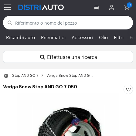
Torna alle categorie
Ricambi auto
Pneumatici
Accessori
Olio
Filtri
Fr
Effettuare una ricerca
Stop AND GO 7
Veriga Snow Stop AND G...
Veriga Snow Stop AND GO 7 050