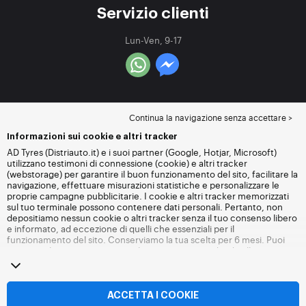
Servizio clienti
Lun-Ven, 9-17
Continua la navigazione senza accettare >
Informazioni sui cookie e altri tracker
AD Tyres (Distriauto.it) e i suoi partner (Google, Hotjar, Microsoft)
utilizzano testimoni di connessione (cookie) e altri tracker
(webstorage) per garantire il buon funzionamento del sito, facilitare la
navigazione, effettuare misurazioni statistiche e personalizzare le
proprie campagne pubblicitarie. I cookie e altri tracker memorizzati
sul tuo terminale possono contenere dati personali. Pertanto, non
depositiamo nessun cookie o altri tracker senza il tuo consenso libero
e informato, ad eccezione di quelli che essenziali per il
funzionamento del sito. Conserviamo la tua scelta per 6 mesi. Puoi
revocare il tuo consenso in qualsiasi momento andando alla
pagina
dei cookie e altri tracker
. Puoi scegliere di continuare a navigare
senza accettare il deposito di cookie o altri tracker. Il rifiuto non
impedisce l'accesso ai servizi Distriauto.it. Per maggiori informazioni,
visita
la pagina cookie e
altri tracker
.
ACCETTA I COOKIE