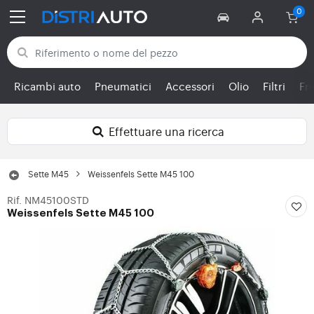
Torna alle categorie
Ricambi auto
Pneumatici
Accessori
Olio
Filtri
Fr
Effettuare una ricerca
Sette M45
Weissenfels Sette M45 100
Rif. NM45100STD
Weissenfels Sette M45 100