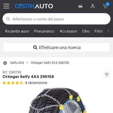
Torna alle categorie
Ricambi auto
Pneumatici
Accessori
Olio
Filtri
Fr
Effettuare una ricerca
Selfy 4X4
Ottinger Selfy 4X4 296158
Rif. 296158
Ottinger Selfy 4X4 296158
4 recensione