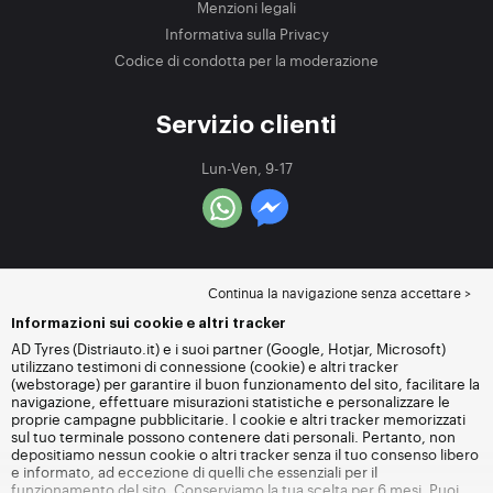
Menzioni legali
Informativa sulla Privacy
Codice di condotta per la moderazione
Servizio clienti
Lun-Ven, 9-17
Continua la navigazione senza accettare >
Informazioni sui cookie e altri tracker
AD Tyres (Distriauto.it) e i suoi partner (Google, Hotjar, Microsoft)
utilizzano testimoni di connessione (cookie) e altri tracker
(webstorage) per garantire il buon funzionamento del sito, facilitare la
navigazione, effettuare misurazioni statistiche e personalizzare le
proprie campagne pubblicitarie. I cookie e altri tracker memorizzati
sul tuo terminale possono contenere dati personali. Pertanto, non
depositiamo nessun cookie o altri tracker senza il tuo consenso libero
e informato, ad eccezione di quelli che essenziali per il
funzionamento del sito. Conserviamo la tua scelta per 6 mesi. Puoi