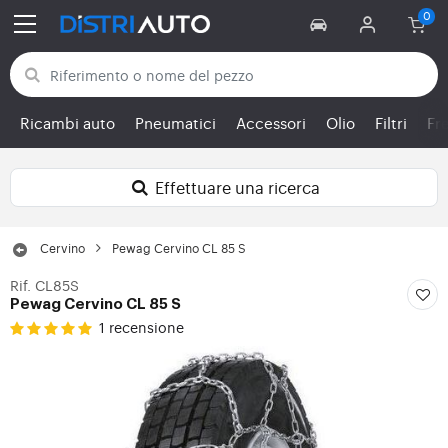
Torna alle categorie
Ricambi auto
Pneumatici
Accessori
Olio
Filtri
Fr
Effettuare una ricerca
Cervino
Pewag Cervino CL 85 S
Rif. CL85S
Pewag Cervino CL 85 S
1 recensione