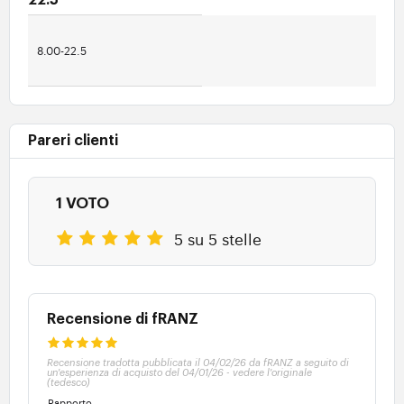
22.5"
8.00-22.5
Pareri clienti
1 VOTO
5 su 5 stelle
Recensione di fRANZ
Recensione tradotta pubblicata il 04/02/26 da fRANZ a seguito di
un'esperienza di acquisto del 04/01/26
-
vedere l'originale
(tedesco)
Rapporto