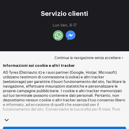
Servizio clienti
Lun-Ven, 9-17
Continua la navigazione senza accettare >
Informazioni sui cookie e altri tracker
AD Tyres (Distriauto.it) e i suoi partner (Google, Hotjar, Microsoft)
utilizzano testimoni di connessione (cookie) e altri tracker
(webstorage) per garantire il buon funzionamento del sito, facilitare la
navigazione, effettuare misurazioni statistiche e personalizzare le
proprie campagne pubblicitarie. I cookie e altri tracker memorizzati
sul tuo terminale possono contenere dati personali. Pertanto, non
depositiamo nessun cookie o altri tracker senza il tuo consenso libero
e informato, ad eccezione di quelli che essenziali per il
funzionamento del sito. Conserviamo la tua scelta per 6 mesi. Puoi
revocare il tuo consenso in qualsiasi momento andando alla
pagina
dei cookie e altri tracker
. Puoi scegliere di continuare a navigare
senza accettare il deposito di cookie o altri tracker. Il rifiuto non
impedisce l'accesso ai servizi Distriauto.it. Per maggiori informazioni,