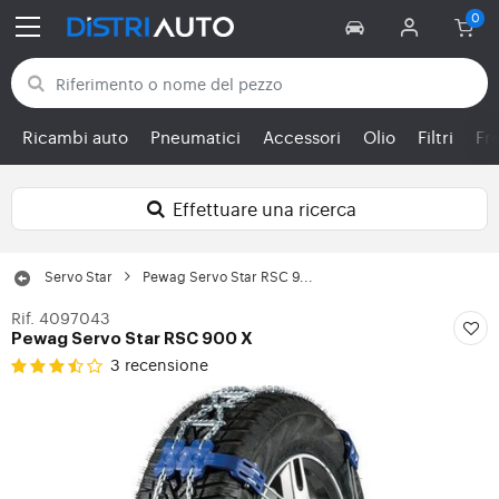
Torna alle categorie
Ricambi auto
Pneumatici
Accessori
Olio
Filtri
Fr
Effettuare una ricerca
Servo Star
Pewag Servo Star RSC 9...
Rif. 4097043
Pewag Servo Star RSC 900 X
3 recensione