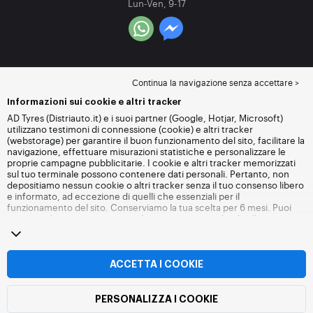
Lun-Ven, 9-17
Continua la navigazione senza accettare >
Informazioni sui cookie e altri tracker
AD Tyres (Distriauto.it) e i suoi partner (Google, Hotjar, Microsoft)
utilizzano testimoni di connessione (cookie) e altri tracker
(webstorage) per garantire il buon funzionamento del sito, facilitare la
navigazione, effettuare misurazioni statistiche e personalizzare le
proprie campagne pubblicitarie. I cookie e altri tracker memorizzati
sul tuo terminale possono contenere dati personali. Pertanto, non
depositiamo nessun cookie o altri tracker senza il tuo consenso libero
e informato, ad eccezione di quelli che essenziali per il
funzionamento del sito. Conserviamo la tua scelta per 6 mesi. Puoi
revocare il tuo consenso in qualsiasi momento andando alla
pagina
dei cookie e altri tracker
. Puoi scegliere di continuare a navigare
senza accettare il deposito di cookie o altri tracker. Il rifiuto non
impedisce l'accesso ai servizi Distriauto.it. Per maggiori informazioni,
visita
la pagina cookie e
altri tracker
.
ACCETTA I COOKIE
PERSONALIZZA I COOKIE