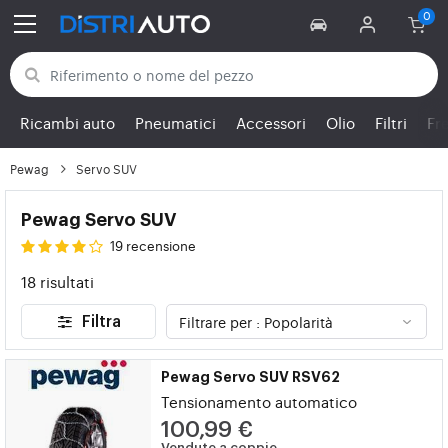
Torna alle categorie
Ricambi auto
Pneumatici
Accessori
Olio
Filtri
Fr
Pewag
Servo SUV
Pewag Servo SUV
19 recensione
18 risultati
Filtra
Pewag Servo SUV RSV62
Tensionamento automatico
100,99 €
Vendute a coppie