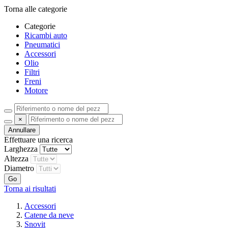
Torna alle categorie
Categorie
Ricambi auto
Pneumatici
Accessori
Olio
Filtri
Freni
Motore
×
Annullare
Effettuare una ricerca
Larghezza
Altezza
Diametro
Go
Torna ai risultati
Accessori
Catene da neve
Snovit