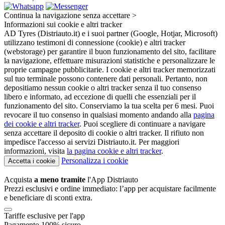
Continua la navigazione senza accettare >
Informazioni sui cookie e altri tracker
AD Tyres (Distriauto.it) e i suoi partner (Google, Hotjar, Microsoft)
utilizzano testimoni di connessione (cookie) e altri tracker
(webstorage) per garantire il buon funzionamento del sito, facilitare
la navigazione, effettuare misurazioni statistiche e personalizzare le
proprie campagne pubblicitarie. I cookie e altri tracker memorizzati
sul tuo terminale possono contenere dati personali. Pertanto, non
depositiamo nessun cookie o altri tracker senza il tuo consenso
libero e informato, ad eccezione di quelli che essenziali per il
funzionamento del sito. Conserviamo la tua scelta per 6 mesi. Puoi
revocare il tuo consenso in qualsiasi momento andando alla
pagina
dei cookie e altri tracker
. Puoi scegliere di continuare a navigare
senza accettare il deposito di cookie o altri tracker. Il rifiuto non
impedisce l'accesso ai servizi Distriauto.it. Per maggiori
informazioni, visita
la pagina cookie e
altri tracker
.
Personalizza i cookie
Accetta i cookie
Acquista
a meno tramite
l'App Distriauto
Prezzi esclusivi e ordine immediato: l’app per acquistare facilmente
e beneficiare di sconti extra.
Tariffe esclusive per l'app
Pagamento 100% sicuro