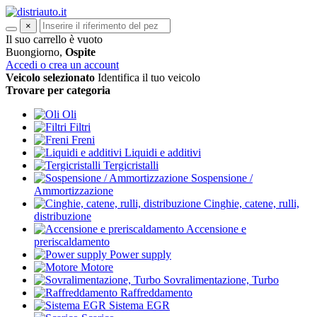
×
Il suo carrello è vuoto
Buongiorno,
Ospite
Accedi o crea un account
Veicolo selezionato
Identifica il tuo veicolo
Trovare per categoria
Oli
Filtri
Freni
Liquidi e additivi
Tergicristalli
Sospensione /
Ammortizzazione
Cinghie, catene, rulli,
distribuzione
Accensione e
preriscaldamento
Power supply
Motore
Sovralimentazione, Turbo
Raffreddamento
Sistema EGR