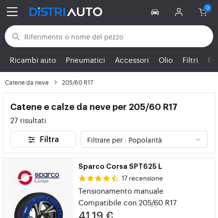
Torna alle categorie
Ricambi auto
Pneumatici
Accessori
Olio
Filtri
Fr
Catene da neve
205/60 R17
Catene e calze da neve per 205/60 R17
27 risultati
Filtra
Sparco Corsa SPT625 L
17 recensione
Tensionamento manuale
Compatibile con 205/60 R17
41,19 €