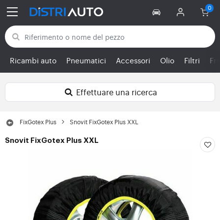
Torna alle categorie
Ricambi auto
Pneumatici
Accessori
Olio
Filtri
Fr
Effettuare una ricerca
FixGotex Plus
Snovit FixGotex Plus XXL
Snovit FixGotex Plus XXL