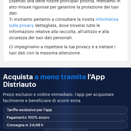
Essendo una delle nostre principali priorità, mettiamo in
atto misure rigorose per garantire la protezione dei tuoi
dati.
Ti invitiamo pertanto a consultare la nostra
informativa
sulla privacy
dettagliata, dove troverai tutte le
informazioni relative alla raccolta, all'utilizzo e alla
sicurezza dei tuoi dati personali.
Ci impegniamo a rispettare la tua privacy e a trattare i
tuoi dati con la massima attenzione.
Acquista
a meno tramite
l'App
Distriauto
Prezzi esclusivi e ordine immediato: l’app per acquistare
facilmente e beneficiare di sconti extra.
Tariffe esclusive per l'app
Pagamento 100% sicuro
Consegna in 24/48 h