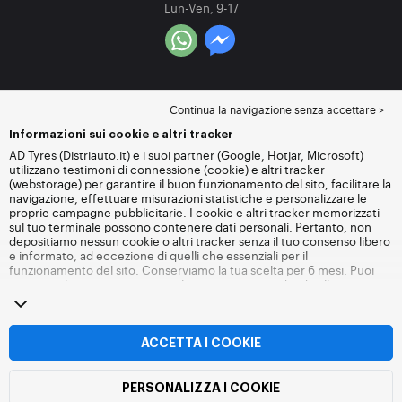
Lun-Ven, 9-17
Continua la navigazione senza accettare >
Informazioni sui cookie e altri tracker
AD Tyres (Distriauto.it) e i suoi partner (Google, Hotjar, Microsoft)
utilizzano testimoni di connessione (cookie) e altri tracker
(webstorage) per garantire il buon funzionamento del sito, facilitare la
navigazione, effettuare misurazioni statistiche e personalizzare le
proprie campagne pubblicitarie. I cookie e altri tracker memorizzati
sul tuo terminale possono contenere dati personali. Pertanto, non
depositiamo nessun cookie o altri tracker senza il tuo consenso libero
e informato, ad eccezione di quelli che essenziali per il
funzionamento del sito. Conserviamo la tua scelta per 6 mesi. Puoi
revocare il tuo consenso in qualsiasi momento andando alla
pagina
dei cookie e altri tracker
. Puoi scegliere di continuare a navigare
senza accettare il deposito di cookie o altri tracker. Il rifiuto non
impedisce l'accesso ai servizi Distriauto.it. Per maggiori informazioni,
visita
la pagina cookie e
altri tracker
.
ACCETTA I COOKIE
PERSONALIZZA I COOKIE