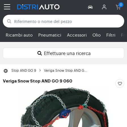
Torna alle categorie
Ricambi auto
Pneumatici
Accessori
Olio
Filtri
Fr
Effettuare una ricerca
Stop AND GO 9
Veriga Snow Stop AND G...
Veriga Snow Stop AND GO 9 060