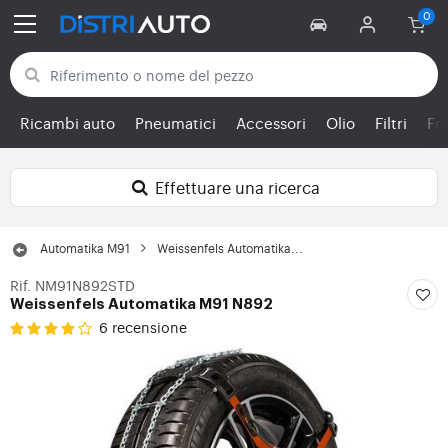
Torna alle categorie
Ricambi auto
Pneumatici
Accessori
Olio
Filtri
Fr
Effettuare una ricerca
Automatika M91
Weissenfels Automatika...
Rif. NM91N892STD
Weissenfels Automatika M91 N892
6 recensione