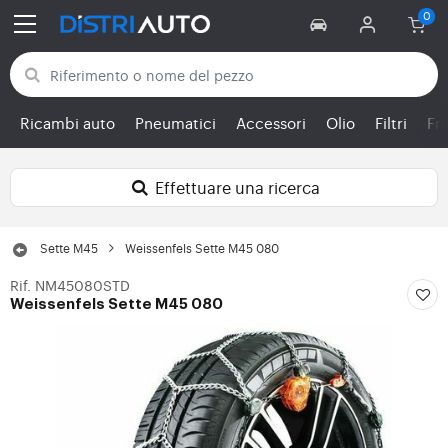
Torna alle categorie
Ricambi auto
Pneumatici
Accessori
Olio
Filtri
Fr
Effettuare una ricerca
Sette M45
Weissenfels Sette M45 080
Rif. NM45080STD
Weissenfels Sette M45 080