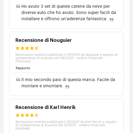
Ho avuto 3 set di queste catene da neve per
diverse auto che ho avuto. Sono super facili da
installare e offrono un'aderenza fantastica.
Recensione di Nouguier
Recensione tradotta pubblicata il 07/04/21 da Nouguier a seguito di
un'esperienza di acquisto del 08/03/21
-
vedere l'originale
(francese)
Rapporto
Il mio secondo paio di questa marca. Facile da
montare e smontare.
Recensione di Karl Henrik
Recensione tradotta pubblicata il 15/03/21 da Karl Henrik a seguito
di un'esperienza di acquisto del 12/02/21
-
vedere l'originale
(svedese)