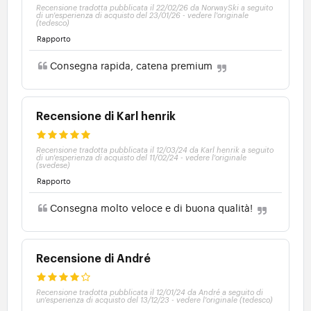
Recensione tradotta pubblicata il 22/02/26 da NorwaySki a seguito
di un'esperienza di acquisto del 23/01/26
-
vedere l'originale
(tedesco)
Rapporto
Consegna rapida, catena premium
Recensione di Karl henrik
Recensione tradotta pubblicata il 12/03/24 da Karl henrik a seguito
di un'esperienza di acquisto del 11/02/24
-
vedere l'originale
(svedese)
Rapporto
Consegna molto veloce e di buona qualità!
Recensione di André
Recensione tradotta pubblicata il 12/01/24 da André a seguito di
un'esperienza di acquisto del 13/12/23
-
vedere l'originale (tedesco)