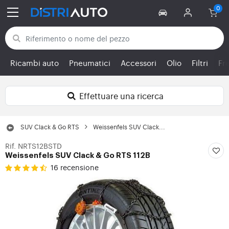
Torna alle categorie
Ricambi auto
Pneumatici
Accessori
Olio
Filtri
Fr
Effettuare una ricerca
SUV Clack & Go RTS
Weissenfels SUV Clack...
Rif. NRTS12BSTD
Weissenfels SUV Clack & Go RTS 112B
16 recensione