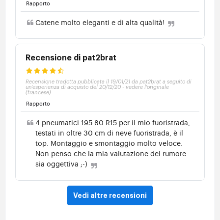
Rapporto
Catene molto eleganti e di alta qualità!
Recensione di pat2brat
Recensione tradotta pubblicata il 19/01/21 da pat2brat a seguito di
un'esperienza di acquisto del 20/12/20
-
vedere l'originale
(francese)
Rapporto
4 pneumatici 195 80 R15 per il mio fuoristrada,
testati in oltre 30 cm di neve fuoristrada, è il
top. Montaggio e smontaggio molto veloce.
Non penso che la mia valutazione del rumore
sia oggettiva ;-)
Vedi altre recensioni