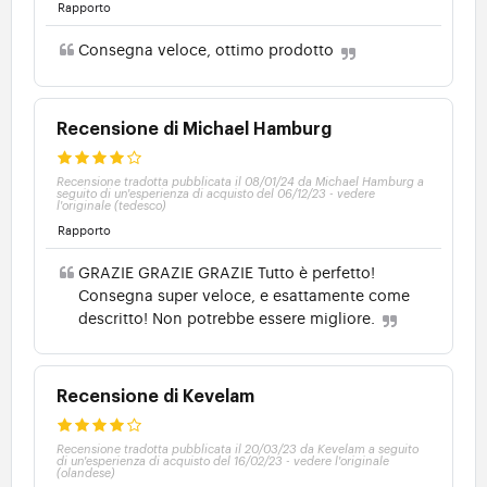
Rapporto
Consegna veloce, ottimo prodotto
Recensione di Michael Hamburg
Recensione tradotta pubblicata il 08/01/24 da Michael Hamburg a
seguito di un'esperienza di acquisto del 06/12/23
-
vedere
l'originale (tedesco)
Rapporto
GRAZIE GRAZIE GRAZIE Tutto è perfetto!
Consegna super veloce, e esattamente come
descritto! Non potrebbe essere migliore.
Recensione di Kevelam
Recensione tradotta pubblicata il 20/03/23 da Kevelam a seguito
di un'esperienza di acquisto del 16/02/23
-
vedere l'originale
(olandese)