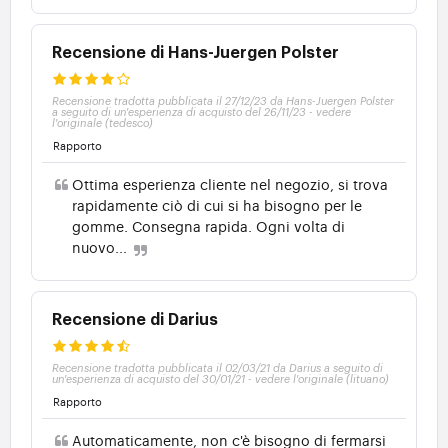
Recensione di Hans-Juergen Polster
Recensione tradotta pubblicata il 27/12/23 da Hans-Juergen Polster
a seguito di un'esperienza di acquisto del 26/11/23
-
vedere
l'originale (tedesco)
Rapporto
Ottima esperienza cliente nel negozio, si trova
rapidamente ciò di cui si ha bisogno per le
gomme. Consegna rapida. Ogni volta di
nuovo...
Recensione di Darius
Recensione tradotta pubblicata il 02/03/21 da Darius a seguito di
un'esperienza di acquisto del 30/01/21
-
vedere l'originale (lituano)
Rapporto
Automaticamente, non c'è bisogno di fermarsi