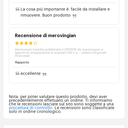
La cosa più importante è: facile da installare e
rimuovere. Buon prodotto
Recensione di merovingian
Recensione tradotta pubblicata il 05/01/16 da merovingian a
seguito di un'esperienza di acquisto del n.a.
-
vedere l'originale
(francese)
Rapporto
eccellente
Nota: per poter valutare questo prodotto, devi aver
precedentemente effettuato un ordine. Ti informiamo
che le recensioni lasciate sul sito sono soggette a una
procedura di controllo
. Le recensioni sono classificate
solo in ordine cronologico.