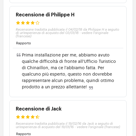
Recensione di Philippe H
Recensione tradotta pubblicata il 04/02/18 da Philippe H a seguito
di un'esperienza di acquisto del 03/01/18
-
vedere l'originale
(francese)
Rapporto
Prima installazione per me, abbiamo avuto
qualche difficoltà di fronte all'Ufficio Turistico
di Chinaillon, ma ce l'abbiamo fatta. Per
qualcuno più esperto, questo non dovrebbe
rappresentare alcun problema, quindi ottimo
prodotto a un prezzo allettante!
Recensione di Jack
Recensione tradotta pubblicata il 19/02/16 da Jack a seguito di
un'esperienza di acquisto del 19/01/16
-
vedere l'originale (francese)
Rapporto