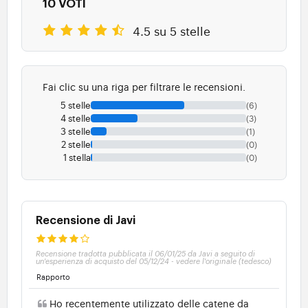
10 VOTI
4.5 su 5 stelle
Fai clic su una riga per filtrare le recensioni.
5 stelle
(6)
4 stelle
(3)
3 stelle
(1)
2 stelle
(0)
1 stella
(0)
Recensione di Javi
Recensione tradotta pubblicata il 06/01/25 da Javi a seguito di
un'esperienza di acquisto del 05/12/24
-
vedere l'originale (tedesco)
Rapporto
Ho recentemente utilizzato delle catene da