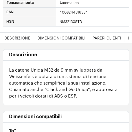
Automatico
Tensionamento
4008244316334
EAN
NM32130STD
HSN
DESCRIZIONE
DIMENSIONI COMPATIBILI
PARERI CLIENTI
F
Descrizione
La catena Uniqa M32 da 9 mm sviluppata da
Weissenfels è dotata di un sistema di tensione
automatica che semplifica la sua installazione.
Chiamata anche "Clack and Go Uniqa", è approvata
per i veicoli dotati di ABS o ESP.
Dimensioni compatibili
15"