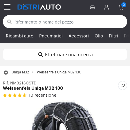
Torna alle categorie
Ricambi auto
Pneumatici
Accessori
Olio
Filtri
Fr
Effettuare una ricerca
Uniqa M32
Weissenfels Uniqa M32 130
Rif. NM32130STD
Weissenfels Uniqa M32 130
10 recensione